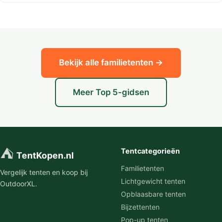
Bekijk alle familietenten →
Meer Top 5-gidsen
⛺
Tentcategorieën
TentKopen.nl
Familietenten
Vergelijk tenten en koop bij
Lichtgewicht tenten
OutdoorXL.
Opblaasbare tenten
Bijzettenten
Pop-up tenten