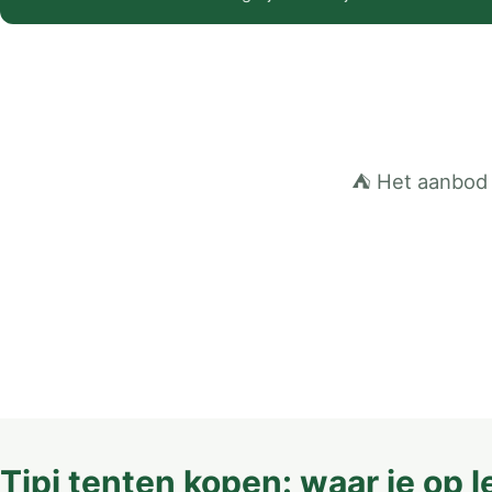
⛺ Het aanbod 
Tipi tenten kopen: waar je op l