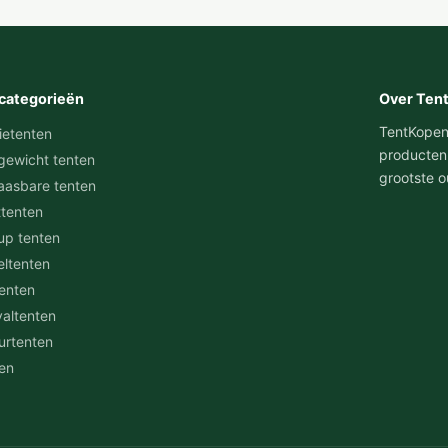
categorieën
Over Ten
TentKopen.n
ietenten
producten
gewicht tenten
grootste o
aasbare tenten
ttenten
up tenten
eltenten
tenten
valtenten
urtenten
en