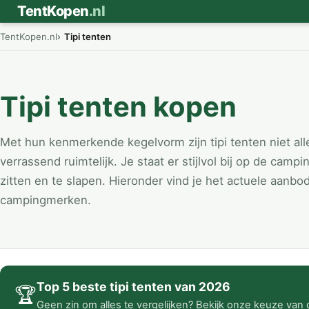
⛺
TentKopen
.nl
TentKopen.nl
Tipi tenten
Tipi tenten kopen
Met hun kenmerkende kegelvorm zijn tipi tenten niet al
verrassend ruimtelijk. Je staat er stijlvol bij op de camp
zitten en te slapen. Hieronder vind je het actuele aanbod
campingmerken.
Top 5 beste tipi tenten van 2026
🏆
Geen zin om alles te vergelijken? Bekijk onze keuze van