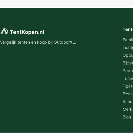
⛺
Tent
TentKopen.nl
Famil
Vergelijk tenten en koop bij OutdoorXL.
Licht
Opbl
Bijze
Pop-
Tunn
Tipi 
Festi
Schu
Merk
Blog