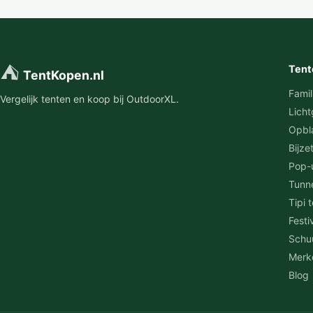
⛺
Tent
TentKopen.nl
Famil
Vergelijk tenten en koop bij OutdoorXL.
Licht
Opbl
Bijze
Pop-
Tunn
Tipi 
Festi
Schu
Merk
Blog