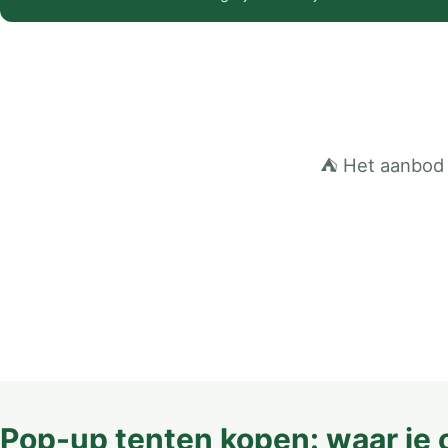
⛺ Het aanbod 
Pop-up tenten kopen: waar je o