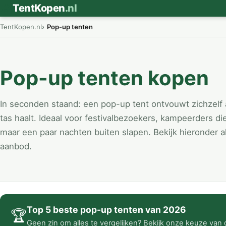
⛺
TentKopen
.nl
TentKopen.nl
Pop-up tenten
Pop-up tenten kopen
In seconden staand: een pop-up tent ontvouwt zichzelf 
tas haalt. Ideaal voor festivalbezoekers, kampeerders di
maar een paar nachten buiten slapen. Bekijk hieronder al
aanbod.
Top 5 beste pop-up tenten van 2026
🏆
Geen zin om alles te vergelijken? Bekijk onze keuze van