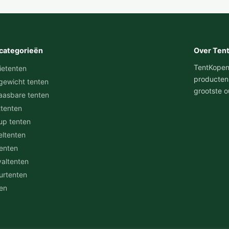
categorieën
Over Ten
TentKopen.n
ietenten
producten
gewicht tenten
grootste o
aasbare tenten
ttenten
up tenten
eltenten
tenten
valtenten
urtenten
en