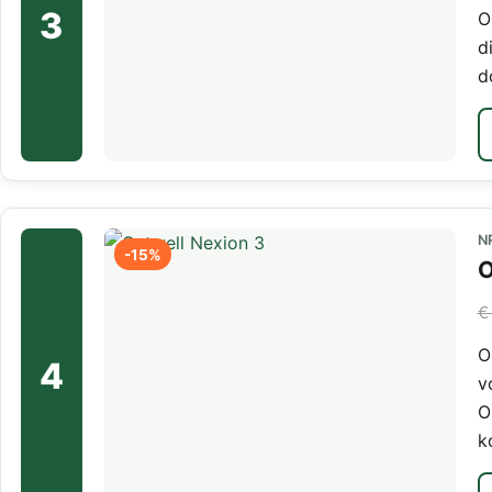
3
O
d
d
N
-15%
O
€
O
4
v
O
k