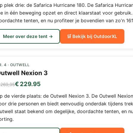
p plek drie: de Safarica Hurricane 180. De Safarica Hurric
ie in één beweging opzet en direct klaarstaat voor gebruik.
oordachte tenten, en nu profiteer je bovendien van zo'n 16
Meer over deze tent →
🛒 Bekijk bij OutdoorXL
R. 4 · OUTWELL
utwell Nexion 3
€ 229.95
 269,95
p de vierde plaats: de Outwell Nexion 3. De Outwell Nexion
oor drie personen en biedt eenvoudig onderdak tijdens tr
utwell staat bekend om degelijke, doordachte tenten, en nu
orting.