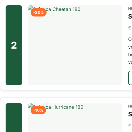
N
-20%
S
€
O
2
v
b
v
N
-16%
S
€