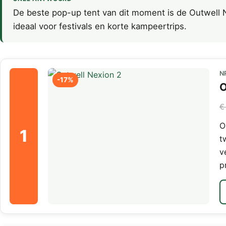
De beste pop-up tent van dit moment is de Outwell N
ideaal voor festivals en korte kampeertrips.
N
-17%
O
€
O
1
t
v
p