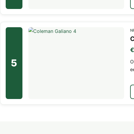
N
C
€
5
O
e