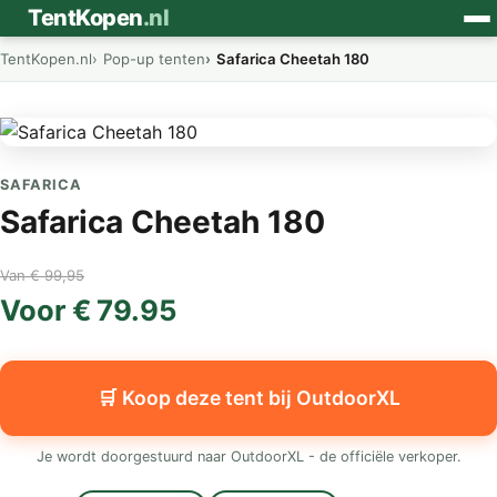
⛺
TentKopen
.nl
TentKopen.nl
Pop-up tenten
Safarica Cheetah 180
SAFARICA
Safarica Cheetah 180
Van € 99,95
Voor € 79.95
🛒 Koop deze tent bij OutdoorXL
Je wordt doorgestuurd naar OutdoorXL - de officiële verkoper.