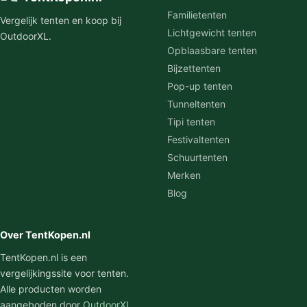
Familietenten
Vergelijk tenten en koop bij
Lichtgewicht tenten
OutdoorXL.
Opblaasbare tenten
Bijzettenten
Pop-up tenten
Tunneltenten
Tipi tenten
Festivaltenten
Schuurtenten
Merken
Blog
Over TentKopen.nl
TentKopen.nl is een
vergelijkingssite voor tenten.
Alle producten worden
aangeboden door
OutdoorXL
,