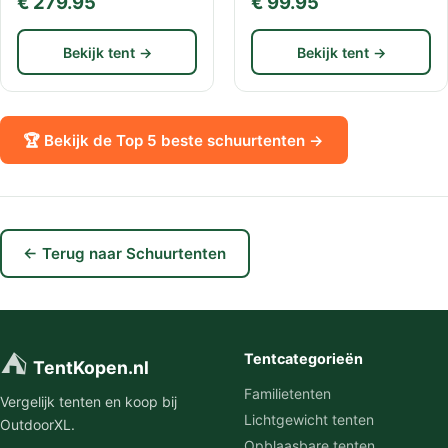
€ 279.95
€ 99.95
Bekijk tent →
Bekijk tent →
🏆 Bekijk de Top 5 beste schuurtenten →
← Terug naar Schuurtenten
⛺
Tentcategorieën
TentKopen.nl
Familietenten
Vergelijk tenten en koop bij
Lichtgewicht tenten
OutdoorXL.
Opblaasbare tenten