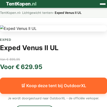
⛺
TentKopen
.nl
TentKopen.nl
Lichtgewicht tenten
Exped Venus II UL
EXPED
Exped Venus II UL
Van € 899,95
Voor € 629.95
🛒 Koop deze tent bij OutdoorXL
Je wordt doorgestuurd naar OutdoorXL - de officiële verkoper.