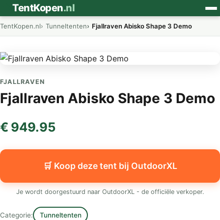
⛺
TentKopen
.nl
TentKopen.nl
Tunneltenten
Fjallraven Abisko Shape 3 Demo
FJALLRAVEN
Fjallraven Abisko Shape 3 Demo
€ 949.95
🛒 Koop deze tent bij OutdoorXL
Je wordt doorgestuurd naar OutdoorXL - de officiële verkoper.
Categorie:
Tunneltenten