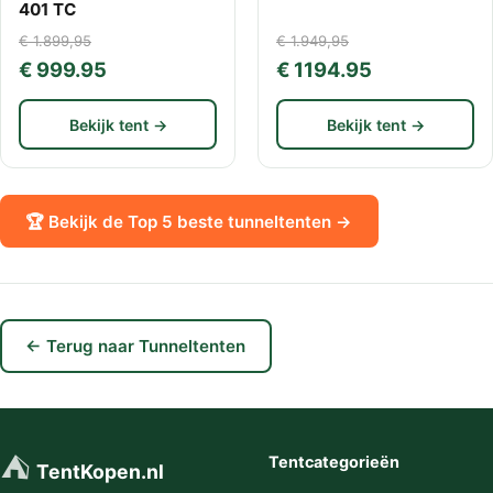
401 TC
€ 1.899,95
€ 1.949,95
€ 999.95
€ 1194.95
Bekijk tent →
Bekijk tent →
🏆 Bekijk de Top 5 beste tunneltenten →
← Terug naar Tunneltenten
⛺
Tentcategorieën
TentKopen.nl