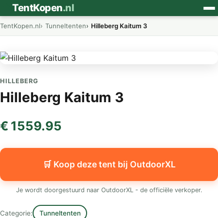
⛺
TentKopen
.nl
TentKopen.nl
Tunneltenten
Hilleberg Kaitum 3
HILLEBERG
Hilleberg Kaitum 3
€ 1559.95
🛒 Koop deze tent bij OutdoorXL
Je wordt doorgestuurd naar OutdoorXL - de officiële verkoper.
Categorie:
Tunneltenten