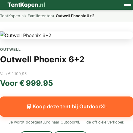
⛺
TentKopen
.nl
TentKopen.nl
Familietenten
Outwell Phoenix 6+2
OUTWELL
Outwell Phoenix 6+2
Van € 1.109,95
Voor € 999.95
🛒 Koop deze tent bij OutdoorXL
Je wordt doorgestuurd naar OutdoorXL — de officiële verkoper.