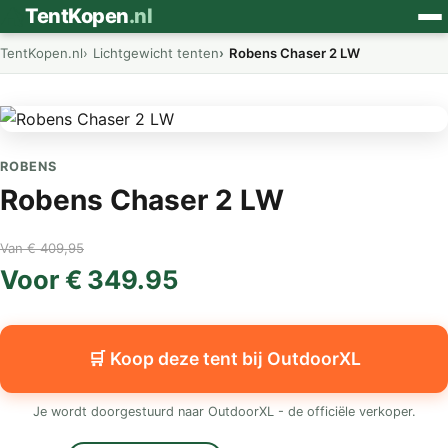
⛺
TentKopen
.nl
TentKopen.nl
Lichtgewicht tenten
Robens Chaser 2 LW
ROBENS
Robens Chaser 2 LW
Van € 409,95
Voor € 349.95
🛒 Koop deze tent bij OutdoorXL
Je wordt doorgestuurd naar OutdoorXL - de officiële verkoper.