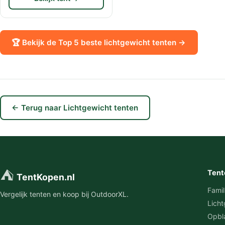
🏆 Bekijk de Top 5 beste lichtgewicht tenten →
← Terug naar Lichtgewicht tenten
⛺
Tent
TentKopen.nl
Famil
Vergelijk tenten en koop bij OutdoorXL.
Licht
Opbl