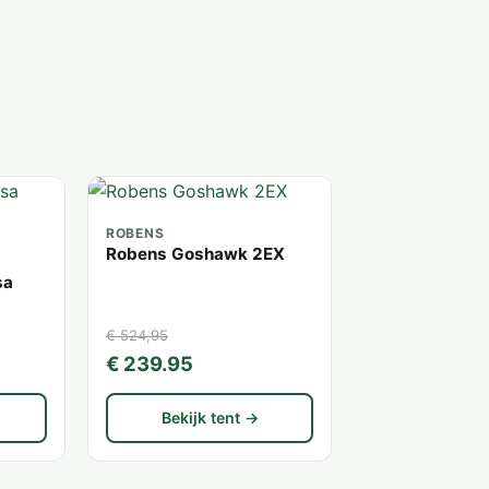
ROBENS
Robens Goshawk 2EX
sa
€ 524,95
€ 239.95
Bekijk tent →