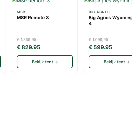
MSR
BIG AGNES
MSR Remote 3
Big Agnes Wyoming 
4
€ 1.359,95
€ 1.099,95
€ 829.95
€ 599.95
Bekijk tent →
Bekijk tent →