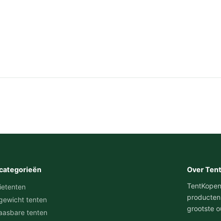
categorieën
Over Ten
TentKopen.n
ietenten
producten
gewicht tenten
grootste o
aasbare tenten