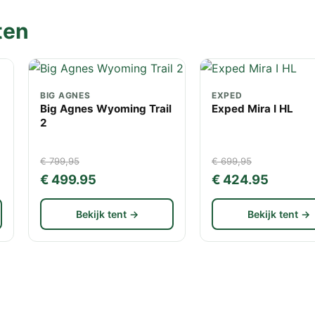
ten
BIG AGNES
EXPED
Big Agnes Wyoming Trail
Exped Mira I HL
2
€ 799,95
€ 699,95
€ 499.95
€ 424.95
Bekijk tent →
Bekijk tent →