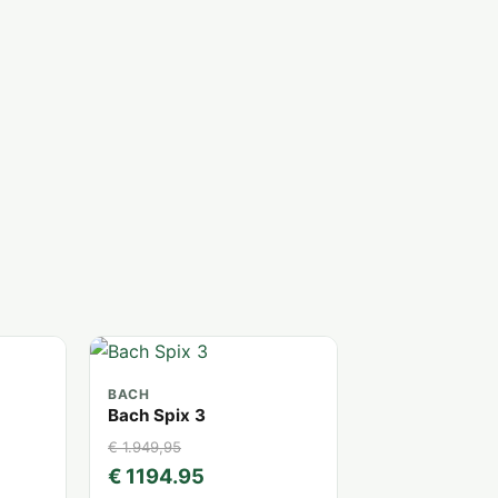
BACH
Bach Spix 3
€ 1.949,95
€ 1194.95