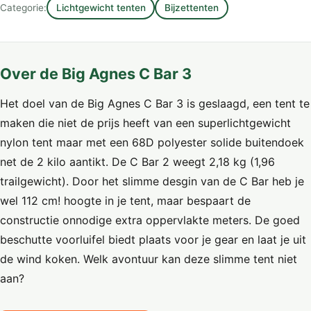
Categorie:
Lichtgewicht tenten
Bijzettenten
Over de Big Agnes C Bar 3
Het doel van de Big Agnes C Bar 3 is geslaagd, een tent te
maken die niet de prijs heeft van een superlichtgewicht
nylon tent maar met een 68D polyester solide buitendoek
net de 2 kilo aantikt. De C Bar 2 weegt 2,18 kg (1,96
trailgewicht). Door het slimme desgin van de C Bar heb je
wel 112 cm! hoogte in je tent, maar bespaart de
constructie onnodige extra oppervlakte meters. De goed
beschutte voorluifel biedt plaats voor je gear en laat je uit
de wind koken. Welk avontuur kan deze slimme tent niet
aan?