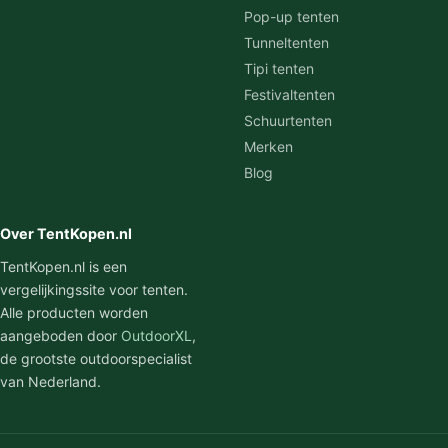
Pop-up tenten
Tunneltenten
Tipi tenten
Festivaltenten
Schuurtenten
Merken
Blog
Over TentKopen.nl
TentKopen.nl is een
vergelijkingssite voor tenten.
Alle producten worden
aangeboden door
OutdoorXL
,
de grootste outdoorspecialist
van Nederland.