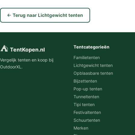
← Terug naar Lichtgewicht tenten
⛺
Tentcategorieën
TentKopen.nl
Familietenten
Vergelijk tenten en koop bij
Lichtgewicht tenten
OutdoorXL.
Opblaasbare tenten
Bijzettenten
Pop-up tenten
Tunneltenten
Tipi tenten
Festivaltenten
Schuurtenten
Merken