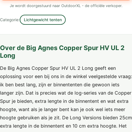
Je wordt doorgestuurd naar OutdoorXL - de officiële verkoper.
Categorie:
Lichtgewicht tenten
Over de Big Agnes Copper Spur HV UL 2
Long
De Big Agnes Copper Spur HV UL 2 Long geeft een
oplossing voor een bij ons in de winkel veelgestelde vraag:
ik ben best lang, zijn er binnententen die gewoon iets
langer zijn. Dat is precies wat de log-series van de Copper
Spur je bieden, extra lengte in de binnentent en wat extra
hoogte, want als je langer bent kan je ook wel iets meer
hoogte gebruiken als je zit. De Long Versions bieden 25cm
extra lengte in de binnentent en 10 cm extra hoogte. Het