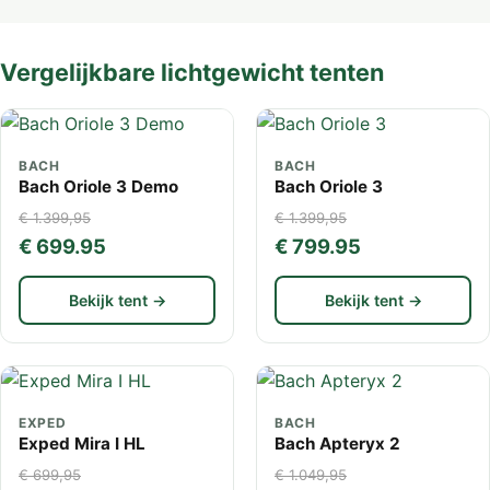
Vergelijkbare lichtgewicht tenten
BACH
BACH
Bach Oriole 3 Demo
Bach Oriole 3
€ 1.399,95
€ 1.399,95
€ 699.95
€ 799.95
Bekijk tent →
Bekijk tent →
EXPED
BACH
Exped Mira I HL
Bach Apteryx 2
€ 699,95
€ 1.049,95