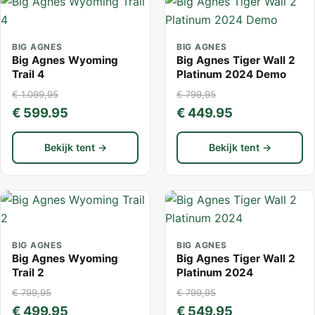
BIG AGNES
BIG AGNES
Big Agnes Wyoming
Big Agnes Tiger Wall 2
Trail 4
Platinum 2024 Demo
€ 1.099,95
€ 799,95
€ 599.95
€ 449.95
Bekijk tent →
Bekijk tent →
BIG AGNES
BIG AGNES
Big Agnes Wyoming
Big Agnes Tiger Wall 2
Trail 2
Platinum 2024
€ 799,95
€ 799,95
€ 499.95
€ 549.95