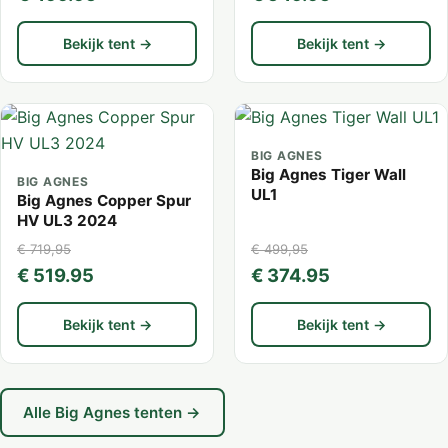
Bekijk tent →
Bekijk tent →
BIG AGNES
Big Agnes Tiger Wall
BIG AGNES
UL1
Big Agnes Copper Spur
HV UL3 2024
€ 719,95
€ 499,95
€ 519.95
€ 374.95
Bekijk tent →
Bekijk tent →
Alle Big Agnes tenten →