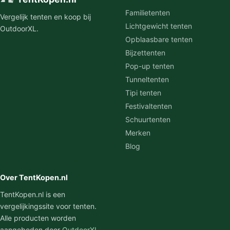
Familietenten
Vergelijk tenten en koop bij
Lichtgewicht tenten
OutdoorXL.
Opblaasbare tenten
Bijzettenten
Pop-up tenten
Tunneltenten
Tipi tenten
Festivaltenten
Schuurtenten
Merken
Blog
Over TentKopen.nl
TentKopen.nl is een
vergelijkingssite voor tenten.
Alle producten worden
aangeboden door
OutdoorXL
,