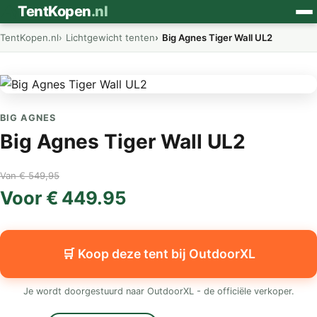
⛺
TentKopen
.nl
TentKopen.nl
Lichtgewicht tenten
Big Agnes Tiger Wall UL2
BIG AGNES
Big Agnes Tiger Wall UL2
Van € 549,95
Voor € 449.95
🛒 Koop deze tent bij OutdoorXL
Je wordt doorgestuurd naar OutdoorXL - de officiële verkoper.