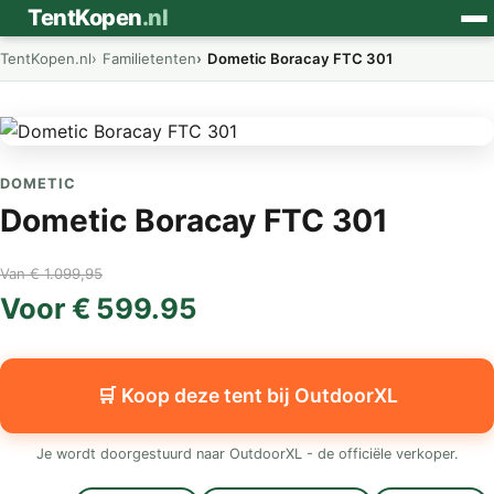
⛺
TentKopen
.nl
TentKopen.nl
Familietenten
Dometic Boracay FTC 301
DOMETIC
Dometic Boracay FTC 301
Van € 1.099,95
Voor € 599.95
🛒 Koop deze tent bij OutdoorXL
Je wordt doorgestuurd naar OutdoorXL - de officiële verkoper.