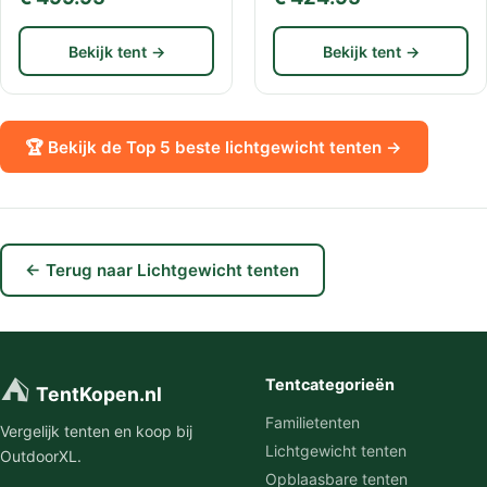
Bekijk tent →
Bekijk tent →
🏆 Bekijk de Top 5 beste lichtgewicht tenten →
← Terug naar Lichtgewicht tenten
⛺
Tentcategorieën
TentKopen.nl
Familietenten
Vergelijk tenten en koop bij
Lichtgewicht tenten
OutdoorXL.
Opblaasbare tenten