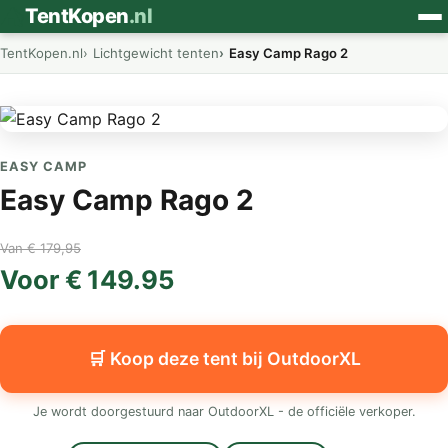
⛺
TentKopen
.nl
TentKopen.nl
Lichtgewicht tenten
Easy Camp Rago 2
EASY CAMP
Easy Camp Rago 2
Van € 179,95
Voor € 149.95
🛒 Koop deze tent bij OutdoorXL
Je wordt doorgestuurd naar OutdoorXL - de officiële verkoper.