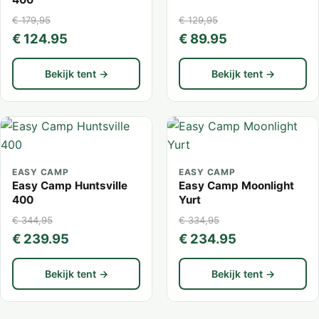
€ 179,95
€ 129,95
€ 124.95
€ 89.95
Bekijk tent →
Bekijk tent →
EASY CAMP
EASY CAMP
Easy Camp Huntsville
Easy Camp Moonlight
400
Yurt
€ 344,95
€ 334,95
€ 239.95
€ 234.95
Bekijk tent →
Bekijk tent →