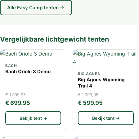
Alle Easy Camp tenten →
Vergelijkbare lichtgewicht tenten
BACH
Bach Oriole 3 Demo
BIG AGNES
Big Agnes Wyoming
Trail 4
€ 1.399,95
€ 1.099,95
€ 699.95
€ 599.95
Bekijk tent →
Bekijk tent →