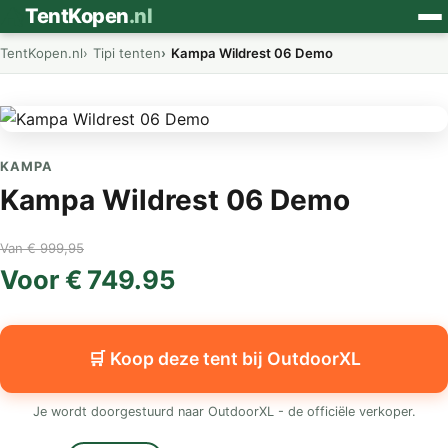
⛺
TentKopen
.nl
TentKopen.nl
Tipi tenten
Kampa Wildrest 06 Demo
KAMPA
Kampa Wildrest 06 Demo
Van € 999,95
Voor € 749.95
🛒 Koop deze tent bij OutdoorXL
Je wordt doorgestuurd naar OutdoorXL - de officiële verkoper.