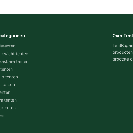
categorieën
Over Ten
TentKopen.n
ietenten
producten
gewicht tenten
grootste o
aasbare tenten
ttenten
up tenten
eltenten
tenten
valtenten
urtenten
en