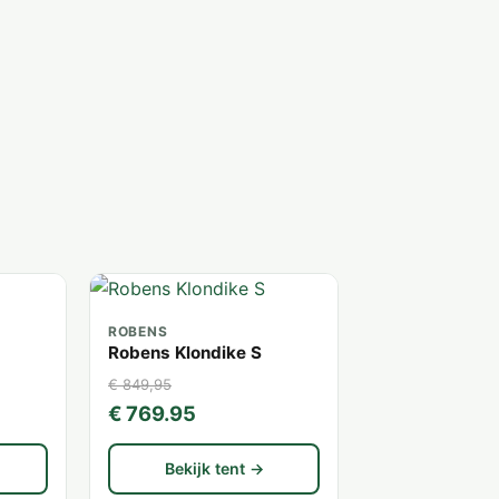
ROBENS
Robens Klondike S
€ 849,95
€ 769.95
Bekijk tent →