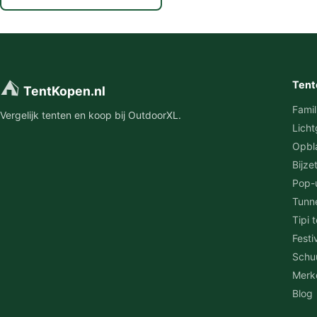
⛺
Tent
TentKopen.nl
Famil
Vergelijk tenten en koop bij OutdoorXL.
Licht
Opbl
Bijze
Pop-
Tunn
Tipi 
Festi
Schu
Merk
Blog