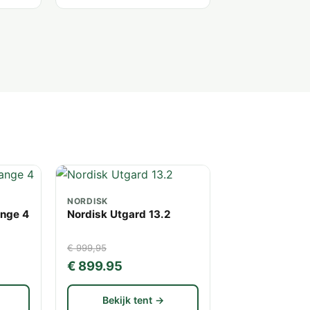
NORDISK
ange 4
Nordisk Utgard 13.2
€ 999,95
€ 899.95
Bekijk tent →