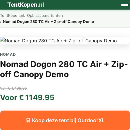
⛺
TentKopen
.nl
TentKopen.nl
Opblaasbare tenten
Nomad Dogon 280 TC Air + Zip-off Canopy Demo
NOMAD
Nomad Dogon 280 TC Air + Zip-
off Canopy Demo
Van € 1.499,95
Voor € 1149.95
🛒 Koop deze tent bij OutdoorXL