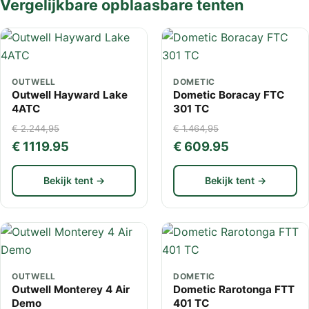
Vergelijkbare opblaasbare tenten
OUTWELL
DOMETIC
Outwell Hayward Lake
Dometic Boracay FTC
4ATC
301 TC
€ 2.244,95
€ 1.464,95
€ 1119.95
€ 609.95
Bekijk tent →
Bekijk tent →
OUTWELL
DOMETIC
Outwell Monterey 4 Air
Dometic Rarotonga FTT
Demo
401 TC