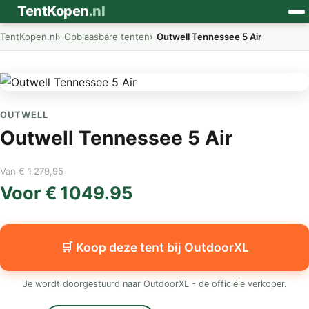
⛺
TentKopen
.nl
TentKopen.nl
Opblaasbare tenten
Outwell Tennessee 5 Air
OUTWELL
Outwell Tennessee 5 Air
Van € 1.279,95
Voor € 1049.95
🛒 Koop deze tent bij OutdoorXL
Je wordt doorgestuurd naar OutdoorXL - de officiële verkoper.