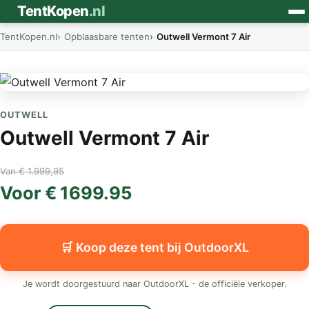
⛺
TentKopen
.nl
TentKopen.nl
Opblaasbare tenten
Outwell Vermont 7 Air
OUTWELL
Outwell Vermont 7 Air
Van € 1.999,95
Voor € 1699.95
🛒 Koop deze tent bij OutdoorXL
Je wordt doorgestuurd naar OutdoorXL - de officiële verkoper.