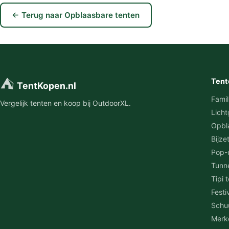
← Terug naar Opblaasbare tenten
⛺
Tent
TentKopen.nl
Famil
Vergelijk tenten en koop bij OutdoorXL.
Licht
Opbl
Bijze
Pop-
Tunn
Tipi 
Festi
Schu
Merk