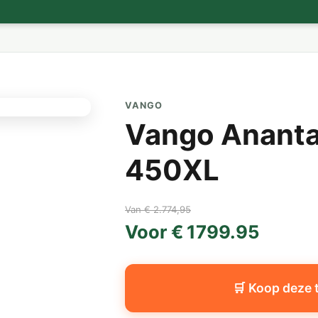
VANGO
Vango Anantar
450XL
Van € 2.774,95
Voor € 1799.95
🛒 Koop deze 