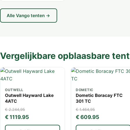
Alle Vango tenten →
Vergelijkbare opblaasbare ten
OUTWELL
DOMETIC
Outwell Hayward Lake
Dometic Boracay FTC
4ATC
301 TC
€ 2.244,95
€ 1.464,95
€ 1119.95
€ 609.95