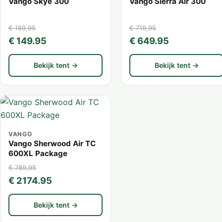
Vango Skye 300
Vango Sierra Air 300
€ 189,95
€ 719,95
€ 149.95
€ 649.95
Bekijk tent →
Bekijk tent →
VANGO
Vango Sherwood Air TC
600XL Package
€ 789,95
€ 2174.95
Bekijk tent →