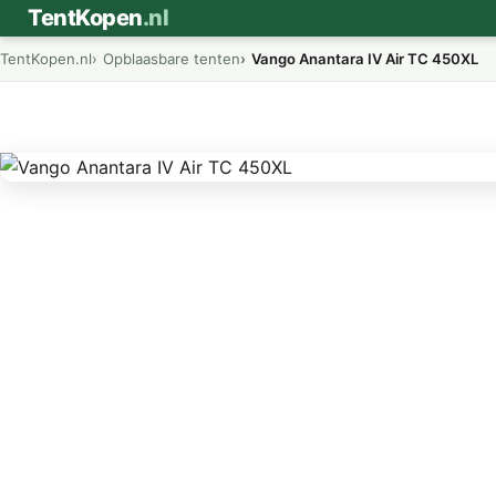
⛺
TentKopen
.nl
TentKopen.nl
Opblaasbare tenten
Vango Anantara IV Air TC 450XL