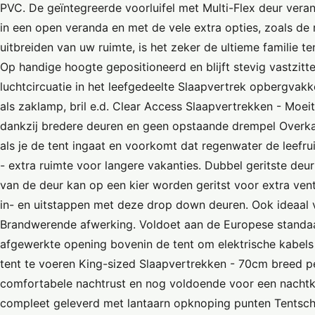
PVC. De geïntegreerde voorluifel met Multi-Flex deur vera
in een open veranda en met de vele extra opties, zoals de r
uitbreiden van uw ruimte, is het zeker de ultieme familie 
Op handige hoogte gepositioneerd en blijft stevig vastzit
luchtcircuatie in het leefgedeelte Slaapvertrek opbergvakk
als zaklamp, bril e.d. Clear Access Slaapvertrekken - Moei
dankzij bredere deuren en geen opstaande drempel Overka
als je de tent ingaat en voorkomt dat regenwater de leefr
- extra ruimte voor langere vakanties. Dubbel geritste deur 
van de deur kan op een kier worden geritst voor extra ven
in- en uitstappen met deze drop down deuren. Ook ideaal 
Brandwerende afwerking. Voldoet aan de Europese standa
afgewerkte opening bovenin de tent om elektrische kabels 
tent te voeren King-sized Slaapvertrekken - 70cm breed 
comfortabele nachtrust en nog voldoende voor een nachtk
compleet geleverd met lantaarn opknoping punten Tentsc