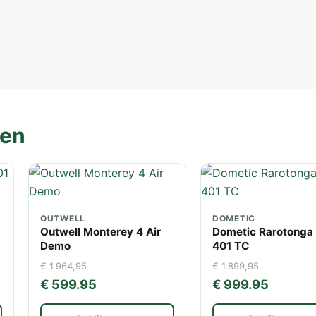
ten
OUTWELL
DOMETIC
Outwell Monterey 4 Air
Dometic Rarotonga
Demo
401 TC
€ 1.964,95
€ 1.899,95
€ 599.95
€ 999.95