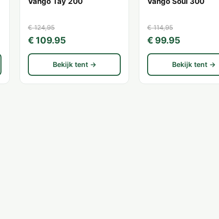
Vango Tay 200
Vango Soul 300
€ 124,95
€ 114,95
€ 109.95
€ 99.95
Bekijk tent →
Bekijk tent →