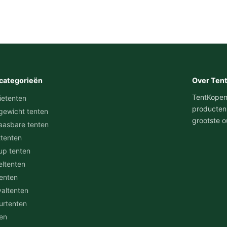
categorieën
Over Ten
TentKopen.n
ietenten
producten
gewicht tenten
grootste o
aasbare tenten
ttenten
up tenten
eltenten
tenten
valtenten
urtenten
en