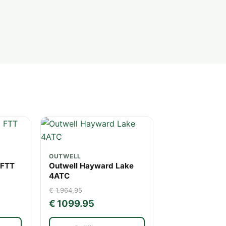
OUTWELL
 FTT
Outwell Hayward Lake
4ATC
€ 1.964,95
€ 1099.95