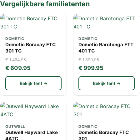
Vergelijkbare familietenten
DOMETIC
DOMETIC
Dometic Boracay FTC
Dometic Rarotonga FTT
301 TC
401 TC
€ 1.464,95
€ 1.899,95
€ 609.95
€ 999.95
Bekijk tent →
Bekijk tent →
OUTWELL
DOMETIC
Outwell Hayward Lake
Dometic Boracay FTC
4ATC
301