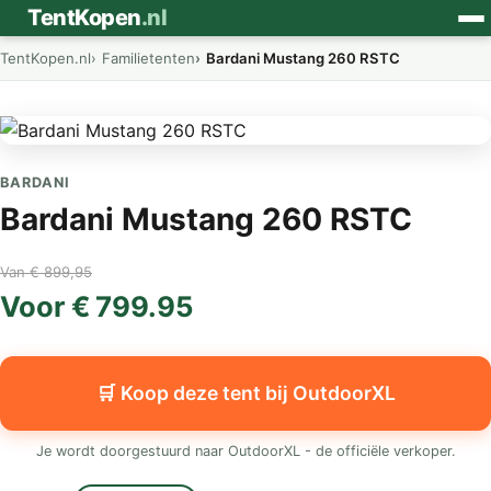
⛺
TentKopen
.nl
TentKopen.nl
Familietenten
Bardani Mustang 260 RSTC
BARDANI
Bardani Mustang 260 RSTC
Van € 899,95
Voor € 799.95
🛒 Koop deze tent bij OutdoorXL
Je wordt doorgestuurd naar OutdoorXL - de officiële verkoper.