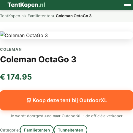
⛺
TentKopen
.nl
TentKopen.nl
Familietenten
Coleman OctaGo 3
COLEMAN
Coleman OctaGo 3
€ 174.95
🛒 Koop deze tent bij OutdoorXL
Je wordt doorgestuurd naar OutdoorXL - de officiële verkoper.
Categorie:
Familietenten
Tunneltenten