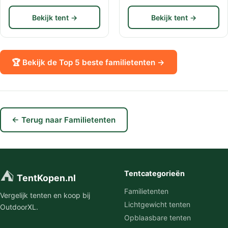
Bekijk tent →
Bekijk tent →
🏆 Bekijk de Top 5 beste familietenten →
← Terug naar Familietenten
⛺
Tentcategorieën
TentKopen.nl
Familietenten
Vergelijk tenten en koop bij
Lichtgewicht tenten
OutdoorXL.
Opblaasbare tenten