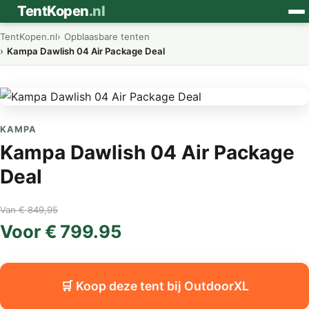
⛺
TentKopen
.nl
TentKopen.nl
Opblaasbare tenten
Kampa Dawlish 04 Air Package Deal
KAMPA
Kampa Dawlish 04 Air Package
Deal
Van € 849,95
Voor € 799.95
🛒 Koop deze tent bij OutdoorXL