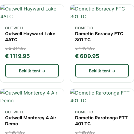
OUTWELL
DOMETIC
Outwell Hayward Lake
Dometic Boracay FTC
4ATC
301 TC
€ 2.244,95
€ 1.464,95
€ 1119.95
€ 609.95
Bekijk tent →
Bekijk tent →
OUTWELL
DOMETIC
Outwell Monterey 4 Air
Dometic Rarotonga FTT
Demo
401 TC
€ 1.964,95
€ 1.899,95