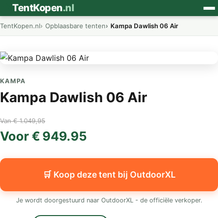
⛺
TentKopen
.nl
TentKopen.nl
Opblaasbare tenten
Kampa Dawlish 06 Air
KAMPA
Kampa Dawlish 06 Air
Van € 1.049,95
Voor € 949.95
🛒 Koop deze tent bij OutdoorXL
Je wordt doorgestuurd naar OutdoorXL - de officiële verkoper.