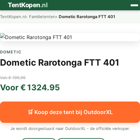
⛺
TentKopen
.nl
TentKopen.nl
Familietenten
Dometic Rarotonga FTT 401
DOMETIC
Dometic Rarotonga FTT 401
Van € 199,95
Voor € 1324.95
🛒 Koop deze tent bij OutdoorXL
Je wordt doorgestuurd naar OutdoorXL - de officiële verkoper.