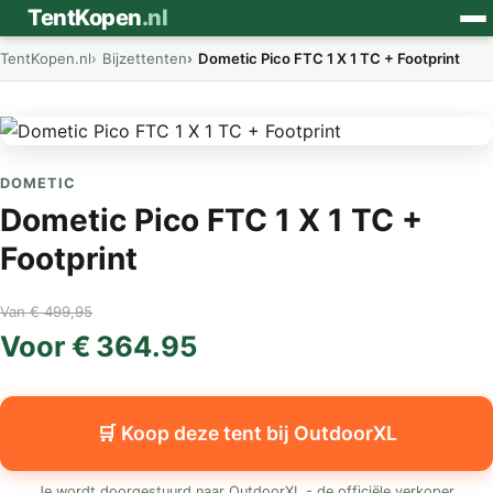
⛺
TentKopen
.nl
TentKopen.nl
Bijzettenten
Dometic Pico FTC 1 X 1 TC + Footprint
DOMETIC
Dometic Pico FTC 1 X 1 TC +
Footprint
Van € 499,95
Voor € 364.95
🛒 Koop deze tent bij OutdoorXL
Je wordt doorgestuurd naar OutdoorXL - de officiële verkoper.