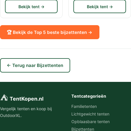
Bekijk tent →
Bekijk tent →
🏆 Bekijk de Top 5 beste bijzettenten →
← Terug naar Bijzettenten
⛺
Tentcategorieën
TentKopen.nl
Familietenten
Vergelijk tenten en koop bij
Lichtgewicht tenten
OutdoorXL.
Opblaasbare tenten
Bijzettenten