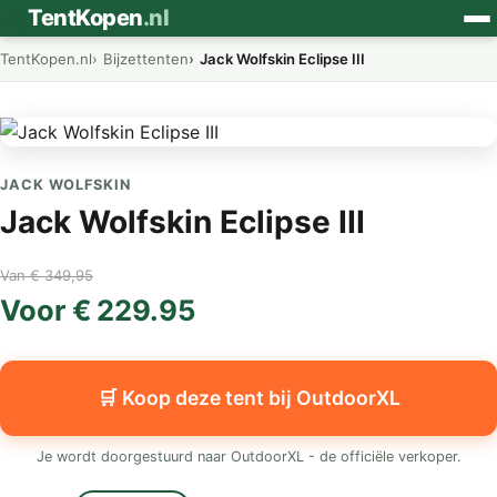
⛺
TentKopen
.nl
TentKopen.nl
Bijzettenten
Jack Wolfskin Eclipse III
JACK WOLFSKIN
Jack Wolfskin Eclipse III
Van € 349,95
Voor € 229.95
🛒 Koop deze tent bij OutdoorXL
Je wordt doorgestuurd naar OutdoorXL - de officiële verkoper.