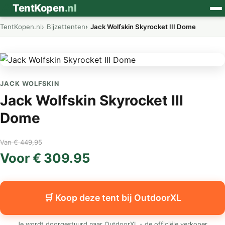
⛺
TentKopen
.nl
TentKopen.nl
Bijzettenten
Jack Wolfskin Skyrocket III Dome
JACK WOLFSKIN
Jack Wolfskin Skyrocket III
Dome
Van € 449,95
Voor € 309.95
🛒 Koop deze tent bij OutdoorXL
Je wordt doorgestuurd naar OutdoorXL - de officiële verkoper.