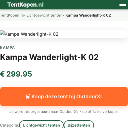
⛺
TentKopen
.nl
TentKopen.nl
Lichtgewicht tenten
Kampa Wanderlight-K 02
KAMPA
Kampa Wanderlight-K 02
€ 299.95
🛒 Koop deze tent bij OutdoorXL
Je wordt doorgestuurd naar OutdoorXL - de officiële verkoper.
Categorie:
Lichtgewicht tenten
Bijzettenten