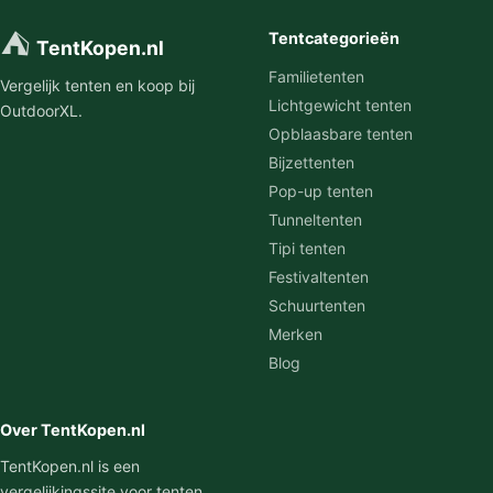
⛺
Tentcategorieën
TentKopen.nl
Familietenten
Vergelijk tenten en koop bij
Lichtgewicht tenten
OutdoorXL.
Opblaasbare tenten
Bijzettenten
Pop-up tenten
Tunneltenten
Tipi tenten
Festivaltenten
Schuurtenten
Merken
Blog
Over TentKopen.nl
TentKopen.nl is een
vergelijkingssite voor tenten.