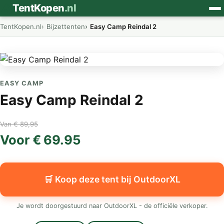
⛺
TentKopen
.nl
TentKopen.nl
Bijzettenten
Easy Camp Reindal 2
EASY CAMP
Easy Camp Reindal 2
Van € 89,95
Voor € 69.95
🛒 Koop deze tent bij OutdoorXL
Je wordt doorgestuurd naar OutdoorXL - de officiële verkoper.