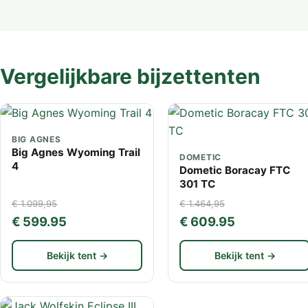
Vergelijkbare bijzettenten
BIG AGNES
Big Agnes Wyoming Trail
DOMETIC
4
Dometic Boracay FTC
301 TC
€ 1.099,95
€ 1.464,95
€ 599.95
€ 609.95
Bekijk tent →
Bekijk tent →