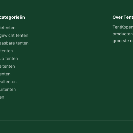
categorieën
Over Ten
TentKopen.n
ietenten
producten
gewicht tenten
grootste o
aasbare tenten
ttenten
up tenten
eltenten
tenten
valtenten
urtenten
en