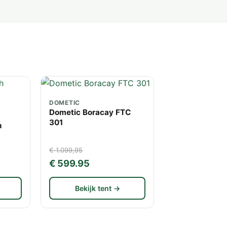
DOMETIC
Dometic Boracay FTC
301
h
€ 1.099,95
€ 599.95
Bekijk tent →