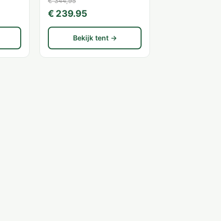
€ 344,95
€ 239.95
Bekijk tent →