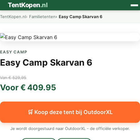
⛺
TentKopen
.nl
TentKopen.nl
Familietenten
Easy Camp Skarvan 6
EASY CAMP
Easy Camp Skarvan 6
Van € 529,95
Voor € 409.95
🛒 Koop deze tent bij OutdoorXL
Je wordt doorgestuurd naar OutdoorXL - de officiële verkoper.