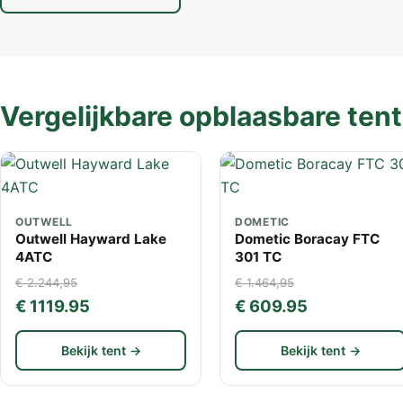
Vergelijkbare opblaasbare ten
OUTWELL
DOMETIC
Outwell Hayward Lake
Dometic Boracay FTC
4ATC
301 TC
€ 2.244,95
€ 1.464,95
€ 1119.95
€ 609.95
Bekijk tent →
Bekijk tent →