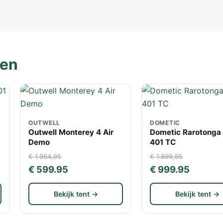
ten
OUTWELL
DOMETIC
Outwell Monterey 4 Air
Dometic Rarotonga
Demo
401 TC
€ 1.964,95
€ 1.899,95
€ 599.95
€ 999.95
Bekijk tent →
Bekijk tent →