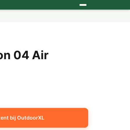
n 04 Air
tent bij OutdoorXL