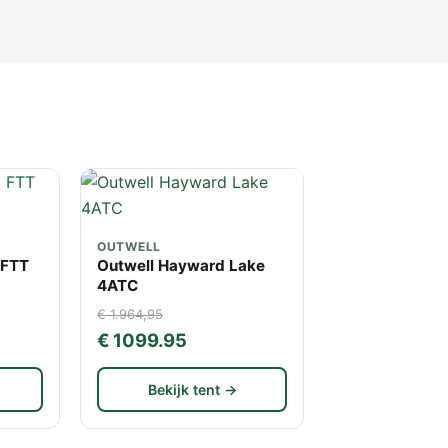
OUTWELL
 FTT
Outwell Hayward Lake
4ATC
€ 1.964,95
€ 1099.95
Bekijk tent →