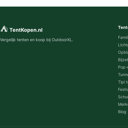
⛺
Tent
TentKopen.nl
Famil
Vergelijk tenten en koop bij OutdoorXL.
Licht
Opbl
Bijze
Pop-
Tunn
Tipi 
Festi
Schu
Merk
Blog