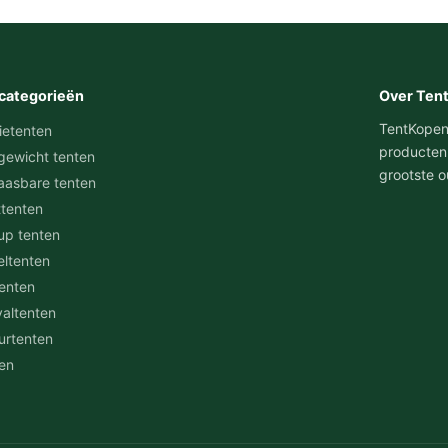
categorieën
Over Ten
TentKopen.n
ietenten
producten
gewicht tenten
grootste o
aasbare tenten
ttenten
up tenten
eltenten
tenten
valtenten
urtenten
en