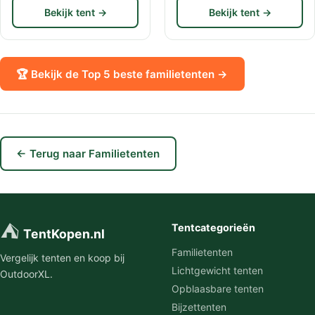
Bekijk tent →
Bekijk tent →
🏆 Bekijk de Top 5 beste familietenten →
← Terug naar Familietenten
⛺
Tentcategorieën
TentKopen.nl
Familietenten
Vergelijk tenten en koop bij
Lichtgewicht tenten
OutdoorXL.
Opblaasbare tenten
Bijzettenten