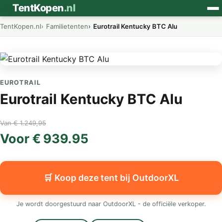
⛺
TentKopen
.nl
TentKopen.nl
Familietenten
Eurotrail Kentucky BTC Alu
EUROTRAIL
Eurotrail Kentucky BTC Alu
Van € 1.249,95
Voor € 939.95
🛒 Koop deze tent bij OutdoorXL
Je wordt doorgestuurd naar OutdoorXL - de officiële verkoper.