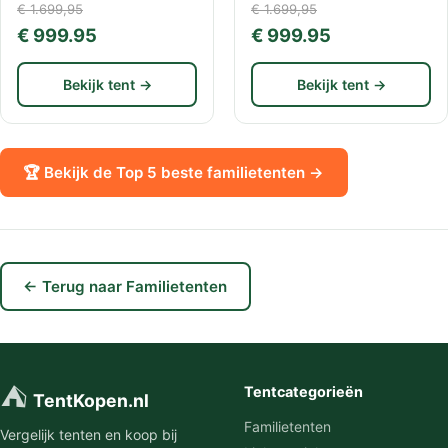
€ 1.699,95
€ 1.699,95
€ 999.95
€ 999.95
Bekijk tent →
Bekijk tent →
🏆 Bekijk de Top 5 beste familietenten →
← Terug naar Familietenten
⛺
Tentcategorieën
TentKopen.nl
Familietenten
Vergelijk tenten en koop bij