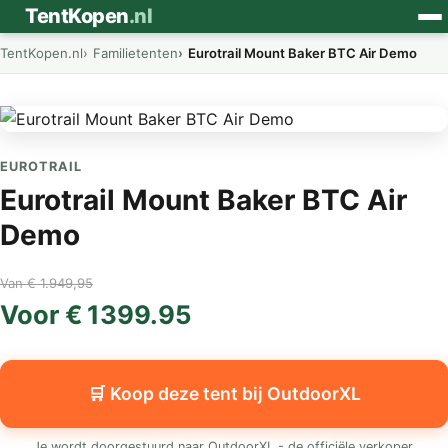
⛺
TentKopen
.nl
TentKopen.nl
Familietenten
Eurotrail Mount Baker BTC Air Demo
EUROTRAIL
Eurotrail Mount Baker BTC Air
Demo
Van € 1.949,95
Voor € 1399.95
🛒 Koop deze tent bij OutdoorXL
Je wordt doorgestuurd naar OutdoorXL - de officiële verkoper.