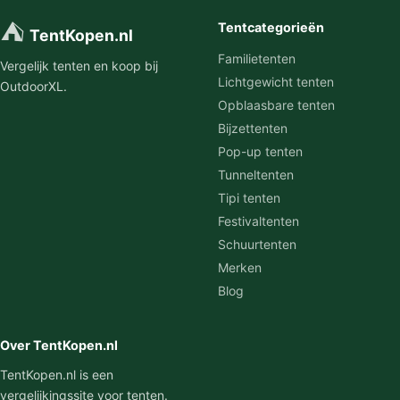
⛺
Tentcategorieën
TentKopen.nl
Familietenten
Vergelijk tenten en koop bij
Lichtgewicht tenten
OutdoorXL.
Opblaasbare tenten
Bijzettenten
Pop-up tenten
Tunneltenten
Tipi tenten
Festivaltenten
Schuurtenten
Merken
Blog
Over TentKopen.nl
TentKopen.nl is een
vergelijkingssite voor tenten.