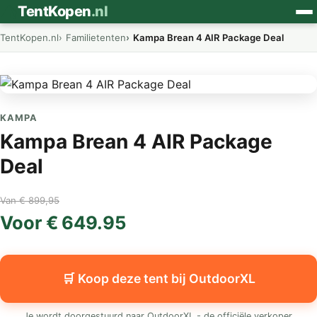
⛺
TentKopen
.nl
TentKopen.nl
Familietenten
Kampa Brean 4 AIR Package Deal
KAMPA
Kampa Brean 4 AIR Package
Deal
Van € 899,95
Voor € 649.95
🛒 Koop deze tent bij OutdoorXL
Je wordt doorgestuurd naar OutdoorXL - de officiële verkoper.